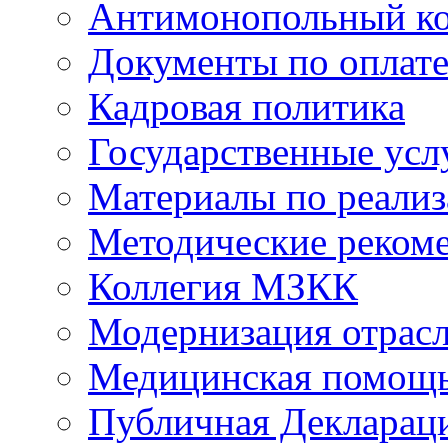
Антимонопольный к
Документы по оплате
Кадровая политика
Государственные усл
Материалы по реали
Методические реком
Коллегия МЗКК
Модернизация отрасл
Медицинская помощ
Публичная Деклараци