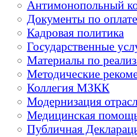
Антимонопольный к
Документы по оплате
Кадровая политика
Государственные усл
Материалы по реали
Методические реком
Коллегия МЗКК
Модернизация отрасл
Медицинская помощ
Публичная Деклараци