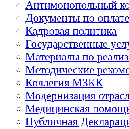
Антимонопольный к
Документы по оплате
Кадровая политика
Государственные усл
Материалы по реали
Методические реком
Коллегия МЗКК
Модернизация отрасл
Медицинская помощ
Публичная Деклараци