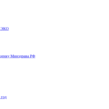
м ЭКО
оценку Минздрава РФ
 год