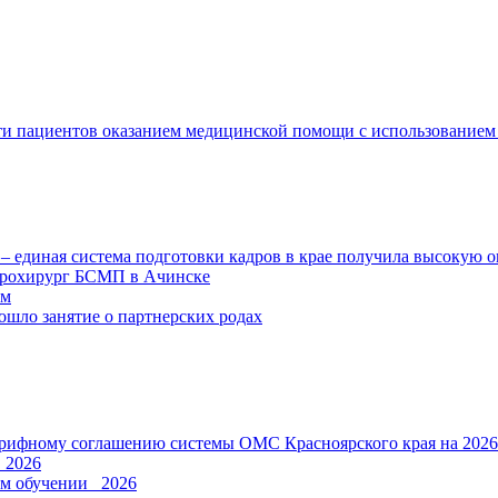
сти пациентов оказанием медицинской помощи с использование
 единая система подготовки кадров в крае получила высокую 
йрохирург БСМП в Ачинске
ем
ошло занятие о партнерских родах
Тарифному соглашению системы ОМС Красноярского края на 2026
_2026
ом обучении_ 2026