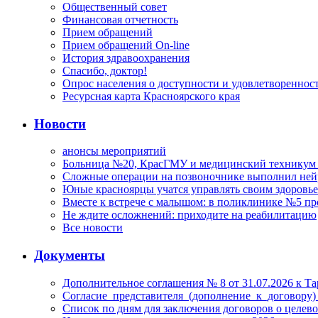
Общественный совет
Финансовая отчетность
Прием обращений
Прием обращений On-line
История здравоохранения
Спасибо, доктор!
Опрос населения о доступности и удовлетворенно
Ресурсная карта Красноярского края
Новости
анонсы мероприятий
Больница №20, КрасГМУ и медицинский техникум –
Сложные операции на позвоночнике выполнил не
Юные красноярцы учатся управлять своим здоровь
Вместе к встрече с малышом: в поликлинике №5 пр
Не ждите осложнений: приходите на реабилитацию
Все новости
Документы
Дополнительное соглашения № 8 от 31.07.2026 к 
Согласие_представителя_(дополнение_к_договору)
Список по дням для заключения договоров о целев