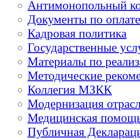
Антимонопольный к
Документы по оплате
Кадровая политика
Государственные усл
Материалы по реали
Методические реком
Коллегия МЗКК
Модернизация отрасл
Медицинская помощ
Публичная Деклараци