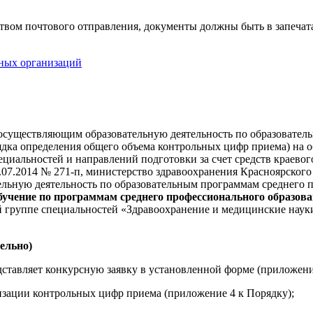
едством почтового отправления, документы должны быть в запеча
ьных организаций
 осуществляющим образовательную деятельность по образовате
ядка определения общего объема контрольных цифр приема) на 
циальностей и направлений подготовки за счет средств краевог
07.2014 № 271-п, министерство здравоохранения Красноярского 
льную деятельность по образовательным программам среднего п
учение по программам среднего профессионального образова
 группе специальностей «Здравоохранение и медицинские науки
тельно)
едставляет конкурсную заявку в установленной форме (приложен
изации контрольных цифр приема (приложение 4 к Порядку);