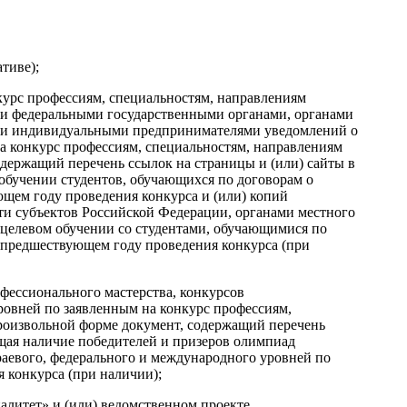
тиве);
курс профессиям, специальностям, направлениям
ции федеральными государственными органами, органами
или индивидуальными предпринимателями уведомлений о
а конкурс профессиям, специальностям, направлениям
одержащий перечень ссылок на страницы и (или) сайты в
обучении студентов, обучающихся по договорам о
ющем году проведения конкурса и (или) копий
ти субъектов Российской Федерации, органами местного
целевом обучении со студентами, обучающимися по
, предшествующем году проведения конкурса (при
фессионального мастерства, конкурсов
ровней по заявленным на конкурс профессиям,
произвольной форме документ, содержащий перечень
ющая наличие победителей и призеров олимпиад
раевого, федерального и международного уровней по
 конкурса (при наличии);
алитет» и (или) ведомственном проекте