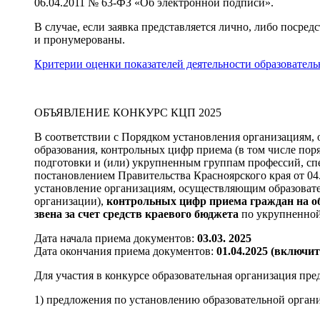
06.04.2011 № 63-ФЗ «Об электронной подписи».
В случае, если заявка представляется лично, либо поср
и пронумерованы.
Критерии оценки показателей деятельности образовател
ОБЪЯВЛЕНИЕ КОНКУРС КЦП 2025
В соответствии с Порядком установления организациям,
образования, контрольных цифр приема (в том числе пор
подготовки и (или) укрупненным группам профессий, спе
постановлением Правительства Красноярского края от 04.
установление организациям, осуществляющим образовате
организации),
контрольных цифр приема граждан на об
звена за счет средств краевого бюджета
по укрупненной
Дата начала приема документов:
03.03. 2025
Дата окончания приема документов:
01.04.2025 (включи
Для участия в конкурсе образовательная организация пр
1) предложения по установлению образовательной орган