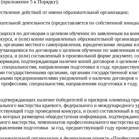
 (приложение 5 к Порядку);
ствление действий от имени образовательной организации;
вательной деятельности (предоставляется по собственной инициа
ающихся по договорам о целевом обучении по заявленным на кон
нкурса, и (или) копии направленных образовательной организа
ии, органами местного самоуправления, юридическими лицами 
обучающимися по договорам о целевом обучении по заявленным н
курса, и (или) составленный в произвольной форме документ, с
формация, подтверждающая наличие копий договоров о целевом 
 специальностям, направлениям подготовки в году, предшеству
и государственными органами, органами государственной влас
ными предпринимателями уведомлений о наличии договоров о 
 профессиям, специальностям, направлениям подготовки в году
 подтверждающих наличие победителей и призеров олимпиад про
льного мастерства краевого, федерального и международного у
ествующий году проведения конкурса, и (или) составленный в 
, на которых размещена общедоступная информация, подтвержда
ного мастерства, чемпионатов профессионального мастерства к
равлениям подготовки за год, предшествующий году проведения
разовательной организации в федеральном проекте «Профессион