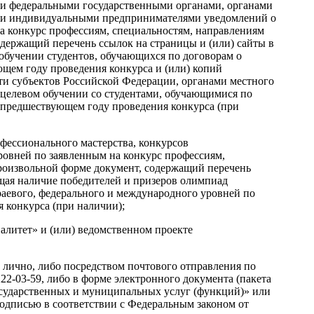
ции федеральными государственными органами, органами
или индивидуальными предпринимателями уведомлений о
а конкурс профессиям, специальностям, направлениям
одержащий перечень ссылок на страницы и (или) сайты в
обучении студентов, обучающихся по договорам о
ющем году проведения конкурса и (или) копий
ти субъектов Российской Федерации, органами местного
целевом обучении со студентами, обучающимися по
, предшествующем году проведения конкурса (при
фессионального мастерства, конкурсов
ровней по заявленным на конкурс профессиям,
произвольной форме документ, содержащий перечень
ющая наличие победителей и призеров олимпиад
раевого, федерального и международного уровней по
 конкурса (при наличии);
алитет» и (или) ведомственном проекте
 лично, либо посредством почтового отправления по
) 222-03-59, либо в форме электронного документа (пакета
сударственных и муниципальных услуг (функций)» или
одписью в соответствии с Федеральным законом от