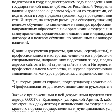
подготовки в году, предшествующем году проведения ко
государственной власти субъектов Российской Федерац
наличии договоров о целевом обучении со студентами, 
подготовки в году, предшествующем году проведения кон
сети Интернет, на которых размещена общедоступная ин
целевом обучении по заявленным на конкурс профессиям,
направленных образовательной организации федеральным
самоуправления, юридическими лицами или индивидуаль
договорам о целевом обучении по заявленным на конкурс
наличии);
6) копии документов (грамоты, дипломы, сертификаты),
профессионального мастерства, чемпионатов профессиона
специальностям, направлениям подготовки за год, предш
адресов сайтов и (или) страниц сайтов в сети Интернет
профессионального мастерства, конкурсов профессиональ
заявленным на конкурс профессиям, специальностям, нап
7) информационная справка, подтверждающая участие об
«Профессионалитет для всех», подписанная руководител
Заявка с приложенными к ней документами представляетс
адресу: 660017, г. Красноярск, ул. Красной Армии, 3, каб.
электронных документов) с использованием федерально
краевого портала государственных и муниципальных усл