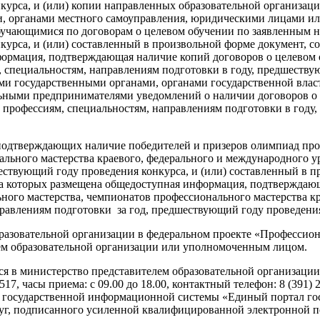
нкурса, и (или) копии направленных образовательной организа
ии, органами местного самоуправления, юридическими лицами 
обучающимися по договорам о целевом обучении по заявленным н
курса, и (или) составленный в произвольной форме документ, с
формация, подтверждающая наличие копий договоров о целевом 
 специальностям, направлениям подготовки в году, предшеству
и государственными органами, органами государственной влас
ными предпринимателями уведомлений о наличии договоров о 
 профессиям, специальностям, направлениям подготовки в году
 подтверждающих наличие победителей и призеров олимпиад про
льного мастерства краевого, федерального и международного у
ествующий году проведения конкурса, и (или) составленный в 
, на которых размещена общедоступная информация, подтвержда
ного мастерства, чемпионатов профессионального мастерства к
равлениям подготовки за год, предшествующий году проведения
разовательной организации в федеральном проекте «Профессион
ем образовательной организации или уполномоченным лицом.
я в министерство представителем образовательной организации
 517, часы приема: с 09.00 до 18.00, контактный телефон: 8 (391
й государственной информационной системы «Единый портал го
уг, подписанного усиленной квалифицированной электронной п