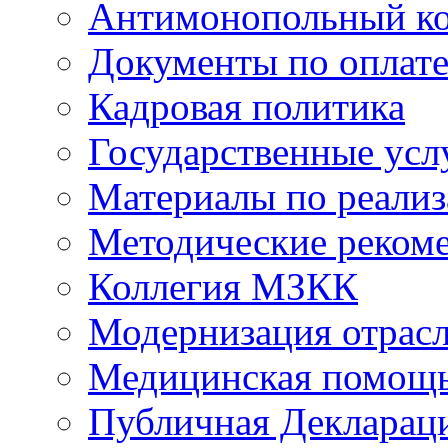
Антимонопольный к
Документы по оплате
Кадровая политика
Государственные усл
Материалы по реали
Методические реком
Коллегия МЗКК
Модернизация отрасл
Медицинская помощ
Публичная Деклараци