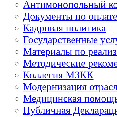
Антимонопольный к
Документы по оплате
Кадровая политика
Государственные усл
Материалы по реали
Методические реком
Коллегия МЗКК
Модернизация отрасл
Медицинская помощ
Публичная Деклараци