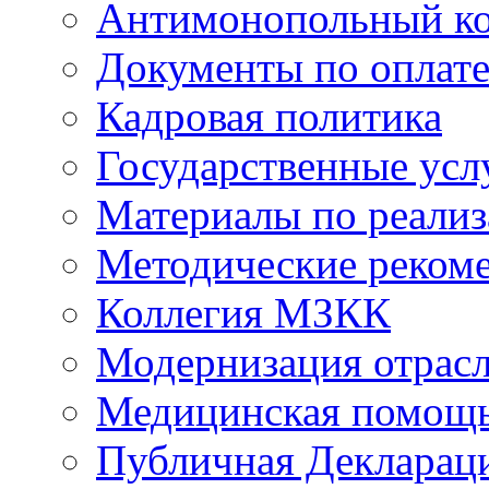
Антимонопольный к
Документы по оплате
Кадровая политика
Государственные усл
Материалы по реали
Методические реком
Коллегия МЗКК
Модернизация отрасл
Медицинская помощ
Публичная Деклараци