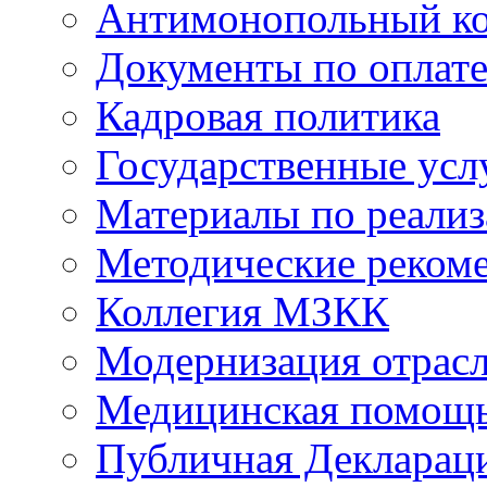
Антимонопольный к
Документы по оплате
Кадровая политика
Государственные усл
Материалы по реали
Методические реком
Коллегия МЗКК
Модернизация отрасл
Медицинская помощ
Публичная Деклараци