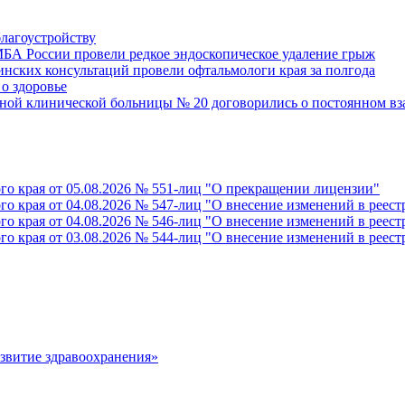
благоустройству
БА России провели редкое эндоскопическое удаление грыж
инских консультаций провели офтальмологи края за полгода
о здоровье
ной клинической больницы № 20 договорились о постоянном в
го края от 05.08.2026 № 551-лиц "О прекращении лицензии"
го края от 04.08.2026 № 547-лиц "О внесение изменений в реес
го края от 04.08.2026 № 546-лиц "О внесение изменений в реес
го края от 03.08.2026 № 544-лиц "О внесение изменений в реес
азвитие здравоохранения»