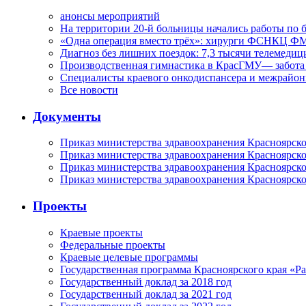
анонсы мероприятий
На территории 20-й больницы начались работы по 
«Одна операция вместо трёх»: хирурги ФСНКЦ ФМ
Диагноз без лишних поездок: 7,3 тысячи телемедиц
Производственная гимнастика в КрасГМУ— забота 
Специалисты краевого онкодиспансера и межрайон
Все новости
Документы
Приказ министерства здравоохранения Красноярско
Приказ министерства здравоохранения Красноярско
Приказ министерства здравоохранения Красноярско
Приказ министерства здравоохранения Красноярско
Проекты
Краевые проекты
Федеральные проекты
Краевые целевые программы
Государственная программа Красноярского края «Р
Государственный доклад за 2018 год
Государственный доклад за 2021 год