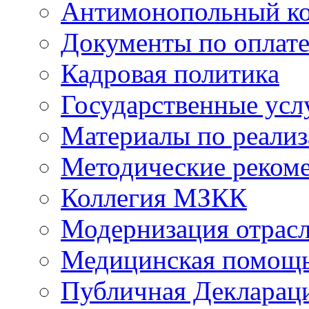
Антимонопольный к
Документы по оплате
Кадровая политика
Государственные усл
Материалы по реали
Методические реком
Коллегия МЗКК
Модернизация отрасл
Медицинская помощ
Публичная Деклараци