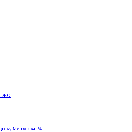
м ЭКО
оценку Минздрава РФ