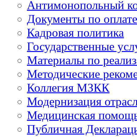
Антимонопольный к
Документы по оплате
Кадровая политика
Государственные усл
Материалы по реали
Методические реком
Коллегия МЗКК
Модернизация отрасл
Медицинская помощ
Публичная Деклараци