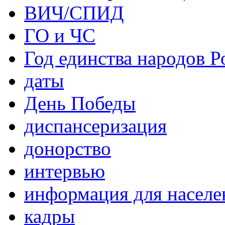
ВИЧ/СПИД
ГО и ЧС
Год единства народов Р
даты
День Победы
диспансеризация
донорство
интервью
информация для населе
кадры