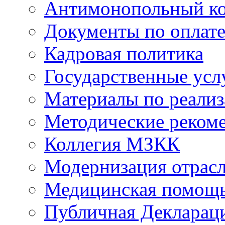
Антимонопольный к
Документы по оплате
Кадровая политика
Государственные усл
Материалы по реали
Методические реком
Коллегия МЗКК
Модернизация отрасл
Медицинская помощ
Публичная Деклараци