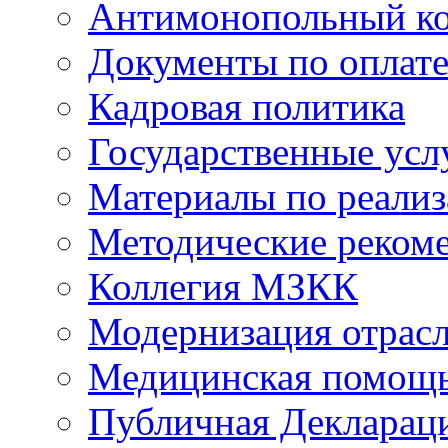
Антимонопольный к
Документы по оплате
Кадровая политика
Государственные усл
Материалы по реали
Методические реком
Коллегия МЗКК
Модернизация отрасл
Медицинская помощ
Публичная Деклараци