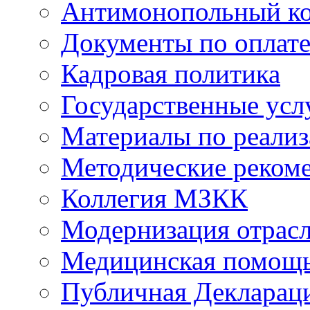
Антимонопольный к
Документы по оплате
Кадровая политика
Государственные усл
Материалы по реали
Методические реком
Коллегия МЗКК
Модернизация отрасл
Медицинская помощ
Публичная Деклараци