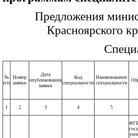
Предложения минис
Красноярского кр
Специ
Дата
№
Номер
Код
Наименование
опубликования
Обр
п/п
заявки
специальности
специальности
заявки
1
2
3
4
5
ФГБ
гос
уни