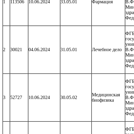
1
113506
10.06.2024
33.05.01
Фармация
В.Ф
Мин
здр
Фед
ФГБ
гос
уни
2
30021
04.06.2024
31.05.01
Лечебное дело
В.Ф
Мин
здр
Фед
ФГБ
гос
уни
Медицинская
3
52727
10.06.2024
30.05.02
В.Ф
биофизика
Мин
здр
Фед
ФГБ