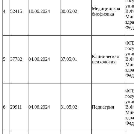
гос
уни
Медицинская
4
52415
10.06.2024
30.05.02
В.Ф
биофизика
Мин
здр
Фед
ФГБ
гос
уни
Клиническая
5
37782
04.06.2024
37.05.01
В.Ф
психология
Мин
здр
Фед
ФГБ
гос
уни
6
29911
04.06.2024
31.05.02
Педиатрия
В.Ф
Мин
здр
Фед