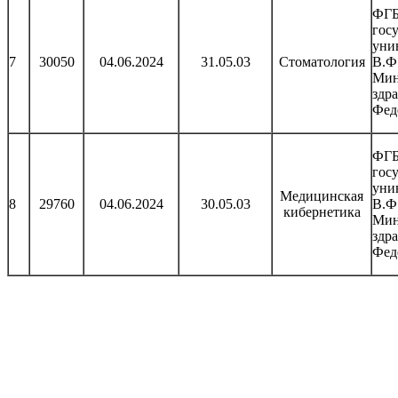
ФГБ
гос
уни
7
30050
04.06.2024
31.05.03
Стоматология
В.Ф
Мин
здр
Фед
ФГБ
гос
уни
Медицинская
8
29760
04.06.2024
30.05.03
В.Ф
кибернетика
Мин
здр
Фед