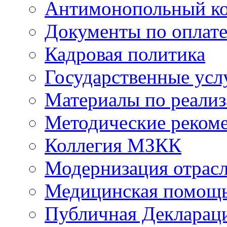
Антимонопольный к
Документы по оплате
Кадровая политика
Государственные усл
Материалы по реали
Методические реком
Коллегия МЗКК
Модернизация отрасл
Медицинская помощ
Публичная Деклараци