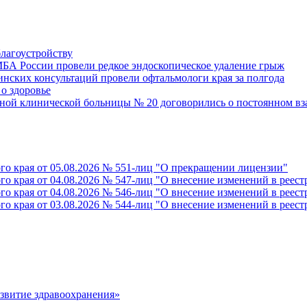
благоустройству
БА России провели редкое эндоскопическое удаление грыж
инских консультаций провели офтальмологи края за полгода
о здоровье
ной клинической больницы № 20 договорились о постоянном в
го края от 05.08.2026 № 551-лиц "О прекращении лицензии"
го края от 04.08.2026 № 547-лиц "О внесение изменений в реес
го края от 04.08.2026 № 546-лиц "О внесение изменений в реес
го края от 03.08.2026 № 544-лиц "О внесение изменений в реес
азвитие здравоохранения»