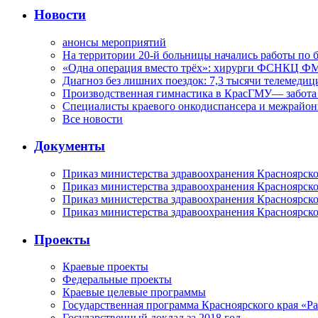
Новости
анонсы мероприятий
На территории 20-й больницы начались работы по 
«Одна операция вместо трёх»: хирурги ФСНКЦ ФМ
Диагноз без лишних поездок: 7,3 тысячи телемедиц
Производственная гимнастика в КрасГМУ— забота 
Специалисты краевого онкодиспансера и межрайон
Все новости
Документы
Приказ министерства здравоохранения Красноярско
Приказ министерства здравоохранения Красноярско
Приказ министерства здравоохранения Красноярско
Приказ министерства здравоохранения Красноярско
Проекты
Краевые проекты
Федеральные проекты
Краевые целевые программы
Государственная программа Красноярского края «Р
Государственный доклад за 2018 год