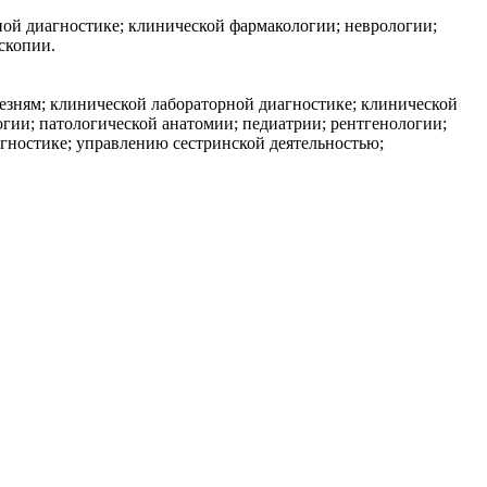
ной диагностике; клинической фармакологии; неврологии;
скопии.
езням; клинической лабораторной диагностике; клинической
гии; патологической анатомии; педиатрии; рентгенологии;
агностике; управлению сестринской деятельностью;