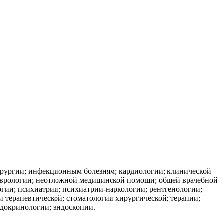
хирургии; инфекционным болезням; кардиологии; клинической
неврологии; неотложной медицинской помощи; общей врачебной
огии; психиатрии; психиатрии-наркологии; рентгенологии;
и терапевтической; стоматологии хирургической; терапии;
ндокринологии; эндоскопии.