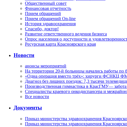
Общественный совет
Финансовая отчетность
Прием обращений
Прием обращений On-line
История здравоохранения
Спасибо, доктор!
Развитие ответственного ведения бизнеса
Опрос населения о доступности и удовлетворенно
Ресурсная карта Красноярского края
Новости
анонсы мероприятий
На территории 20-й больницы начались работы по 
«Одна операция вместо трёх»: хирурги ФСНКЦ ФМ
Диагноз без лишних поездок: 7,3 тысячи телемедиц
Производственная гимнастика в КрасГМУ— забота 
Специалисты краевого онкодиспансера и межрайон
Все новости
Документы
Приказ министерства здравоохранения Красноярско
Приказ министерства здравоохранения Красноярско