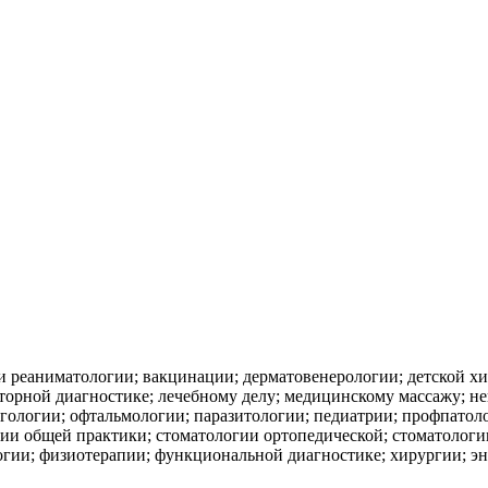
 и реаниматологии; вакцинации; дерматовенерологии; детской 
аторной диагностике; лечебному делу; медицинскому массажу; 
гологии; офтальмологии; паразитологии; педиатрии; профпатол
гии общей практики; стоматологии ортопедической; стоматологи
логии; физиотерапии; функциональной диагностике; хирургии; э