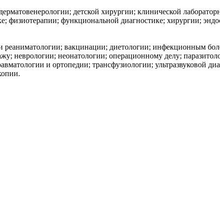
 дерматовенерологии; детской хирургии; клинической лаборатор
ке; физиотерапии; функциональной диагностике; хирургии; эндо
 и реаниматологии; вакцинации; диетологии; инфекционным бол
жу; неврологии; неонатологии; операционному делу; паразитоло
травматологии и ортопедии; трансфузиологии; ультразвуковой ди
копии.