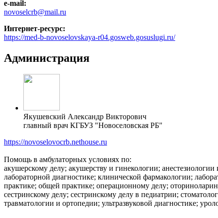
e-mail:
novoselcrb@mail.ru
Интернет-ресурс:
https://med-b-novoselovskaya-r04.gosweb.gosuslugi.ru/
Администрация
Якушевский Александр Викторович
главный врач КГБУЗ "Новоселовская РБ"
https://novoselovocrb.nethouse.ru
Помощь в амбулаторных условиях по:
акушерскому делу; акушерству и гинекологии; анестезиологии
лабораторной диагностике; клинической фармакологии; лабор
практике; общей практике; операционному делу; оториноларин
сестринскому делу; сестринскому делу в педиатрии; стоматоло
травматологии и ортопедии; ультразвуковой диагностике; уро