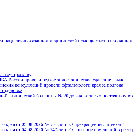
сти пациентов оказанием медицинской помощи с использование
благоустройству
БА России провели редкое эндоскопическое удаление грыж
инских консультаций провели офтальмологи края за полгода
о здоровье
ной клинической больницы № 20 договорились о постоянном в
го края от 05.08.2026 № 551-лиц "О прекращении лицензии"
го края от 04.08.2026 № 547-лиц "О внесение изменений в реес