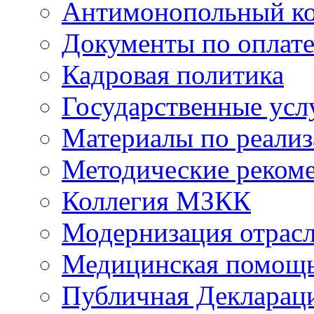
Антимонопольный к
Документы по оплате
Кадровая политика
Государственные усл
Материалы по реали
Методические реком
Коллегия МЗКК
Модернизация отрасл
Медицинская помощ
Публичная Деклараци