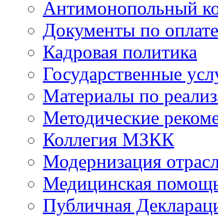
Антимонопольный к
Документы по оплате
Кадровая политика
Государственные усл
Материалы по реали
Методические реком
Коллегия МЗКК
Модернизация отрасл
Медицинская помощ
Публичная Деклараци