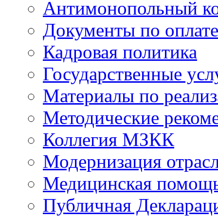
Антимонопольный к
Документы по оплате
Кадровая политика
Государственные усл
Материалы по реали
Методические реком
Коллегия МЗКК
Модернизация отрасл
Медицинская помощ
Публичная Деклараци