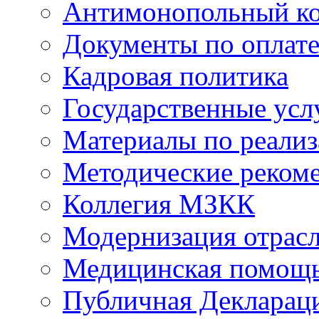
Антимонопольный к
Документы по оплате
Кадровая политика
Государственные усл
Материалы по реали
Методические реком
Коллегия МЗКК
Модернизация отрасл
Медицинская помощ
Публичная Деклараци