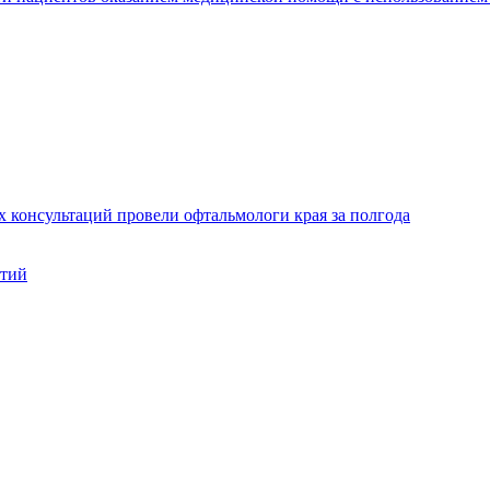
х консультаций провели офтальмологи края за полгода
нтий