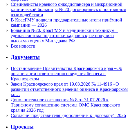
Специалисты краевого онкодиспансера и межрайонной
клинической больницы № 20 договорились о постоянном
взаимодействии
В КрасГМУ подвели предварительные итоги приёмной
кампании — 2026
Больница №20, КрасГМУ и медицинский техникум –
единая система подготовки кадров в крае получила
высокую оценку Минздрава РФ
Все новости
Документы
Постановление Правительства Красноярского края «Об
организации ответственного ведения бизнеса в
Красноярском …
Закон Красноярского края от 19.03.2026 № 11-4916 «О
развитии ответственного ведения бизнеса в Красноярском
кр…
Дополнительное соглашения № 8 от 31.07.2026 к
Тарифному соглашению системы ОМС Красноярского
края на 2026 год
Согласие_представителя_(дополнение_к_договору)_2026
Проекты