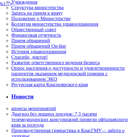
Учреждения
№1-7)
Структура министерства
Запись на прием к врачу
Положение о Министерстве
Коллегия министерства здравоохранения
Общественный совет
Финансовая отчетность
Прием обращений
Прием обращений On-line
История здравоохранения
Спасибо, доктор!
Развитие ответственного ведения бизнеса
Опрос населения о доступности и удовлетворенности
пациентов оказанием медицинской помощи с
использованием ЭКО
Ресурсная карта Красноярского края
Новости
анонсы мероприятий
Диагноз без лишних поездок: 7,3 тысячи
телемедицинских консультаций провели офтальмологи
края за полгода
Производственная гимнастика в КрасГМУ— забота о
здоровье