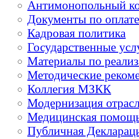
Антимонопольный к
Документы по оплате
Кадровая политика
Государственные усл
Материалы по реали
Методические реком
Коллегия МЗКК
Модернизация отрасл
Медицинская помощ
Публичная Деклараци