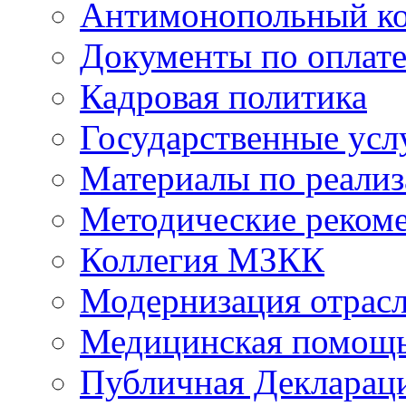
Антимонопольный к
Документы по оплате
Кадровая политика
Государственные усл
Материалы по реали
Методические реком
Коллегия МЗКК
Модернизация отрасл
Медицинская помощ
Публичная Деклараци