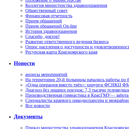
Положение о Министерстве
Коллегия министерства здравоохранения
Общественный совет
Финансовая отчетность
Прием обращений
Прием обращений On-line
История здравоохранения
Спасибо, доктор!
Развитие ответственного ведения бизнеса
Опрос населения о доступности и удовлетворенно
Ресурсная карта Красноярского края
Новости
анонсы мероприятий
На территории 20-й больницы начались работы по 
«Одна операция вместо трёх»: хирурги ФСНКЦ ФМ
Диагноз без лишних поездок: 7,3 тысячи телемедиц
Производственная гимнастика в КрасГМУ— забота 
Специалисты краевого онкодиспансера и межрайон
Все новости
Документы
Приказ министерства здравоохранения Красноярско