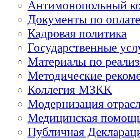
Антимонопольный к
Документы по оплате
Кадровая политика
Государственные усл
Материалы по реали
Методические реком
Коллегия МЗКК
Модернизация отрасл
Медицинская помощ
Публичная Деклараци