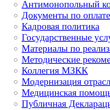
Антимонопольный к
Документы по оплате
Кадровая политика
Государственные усл
Материалы по реали
Методические реком
Коллегия МЗКК
Модернизация отрасл
Медицинская помощ
Публичная Деклараци