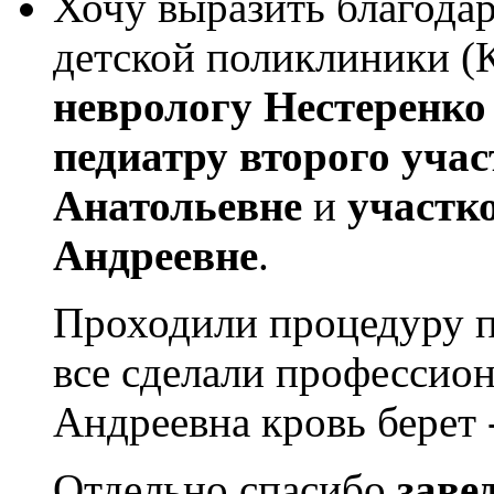
Хочу выразить благода
детской поликлиники (
неврологу Нестеренко
педиатру второго учас
Анатольевне
и
участк
Андреевне
.
Проходили процедуру 
все сделали профессион
Андреевна кровь берет 
Отдельно спасибо
заве