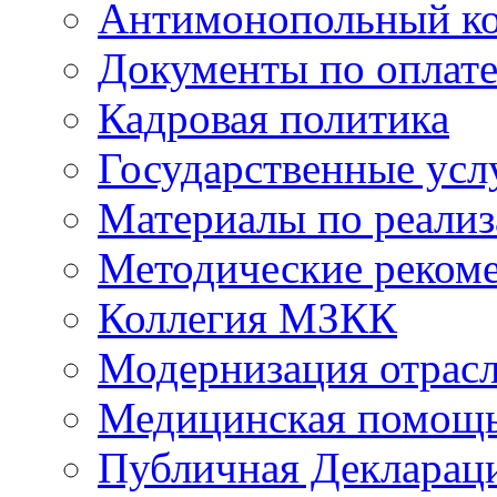
Антимонопольный к
Документы по оплате
Кадровая политика
Государственные усл
Материалы по реали
Методические реком
Коллегия МЗКК
Модернизация отрасл
Медицинская помощ
Публичная Деклараци