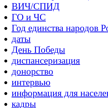
ВИЧ/СПИД
ГО и ЧС
Год единства народов Р
даты
День Победы
диспансеризация
донорство
интервью
информация для населе
кадры