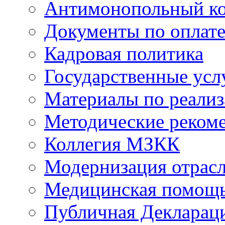
Антимонопольный к
Документы по оплате
Кадровая политика
Государственные усл
Материалы по реали
Методические реком
Коллегия МЗКК
Модернизация отрасл
Медицинская помощ
Публичная Деклараци