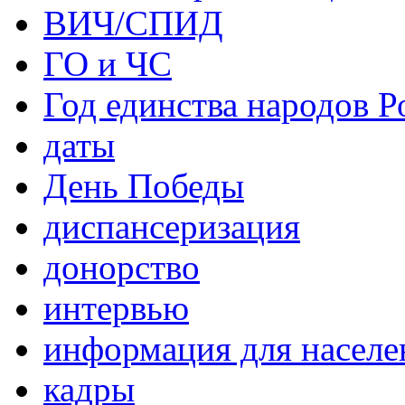
ВИЧ/СПИД
ГО и ЧС
Год единства народов Р
даты
День Победы
диспансеризация
донорство
интервью
информация для населе
кадры