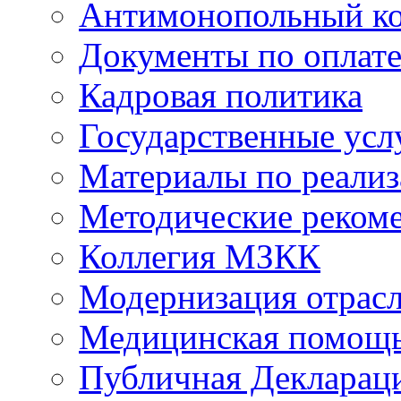
Антимонопольный к
Документы по оплате
Кадровая политика
Государственные усл
Материалы по реали
Методические реком
Коллегия МЗКК
Модернизация отрасл
Медицинская помощ
Публичная Деклараци