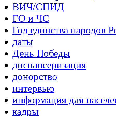
ВИЧ/СПИД
ГО и ЧС
Год единства народов Р
даты
День Победы
диспансеризация
донорство
интервью
информация для населе
кадры