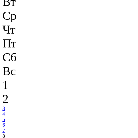
Вт
Ср
Чт
Пт
Сб
Вс
1
2
3
4
5
6
7
8