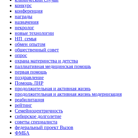
конкурс
конференция
награды
назначения
некролог
новые технологии
НП_семья
обмен опытом
общественный совет
опрос
охрана материнства и детства
паллиативная медицинская помощь
первая помощь
поздравление
Помощь ЛНР
продолжительная и активная жизнь
продолжительная и активная жизнь модернизация
реабилитация
рейтинг
Семейноцентричность
сибирское долголетие
советы специалиста
федеральный проект Вызов
ФМБА