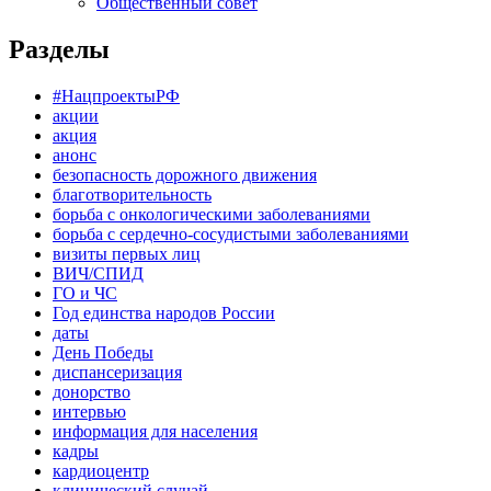
Общественный совет
Разделы
#НацпроектыРФ
акции
акция
анонс
безопасность дорожного движения
благотворительность
борьба с онкологическими заболеваниями
борьба с сердечно-сосудистыми заболеваниями
визиты первых лиц
ВИЧ/СПИД
ГО и ЧС
Год единства народов России
даты
День Победы
диспансеризация
донорство
интервью
информация для населения
кадры
кардиоцентр
клинический случай