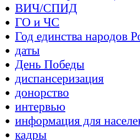
ВИЧ/СПИД
ГО и ЧС
Год единства народов Р
даты
День Победы
диспансеризация
донорство
интервью
информация для населе
кадры