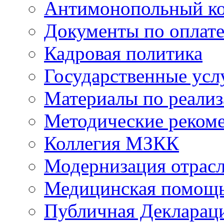
Антимонопольный к
Документы по оплате
Кадровая политика
Государственные усл
Материалы по реали
Методические реком
Коллегия МЗКК
Модернизация отрасл
Медицинская помощ
Публичная Деклараци