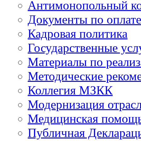
Антимонопольный к
Документы по оплате
Кадровая политика
Государственные усл
Материалы по реали
Методические реком
Коллегия МЗКК
Модернизация отрасл
Медицинская помощ
Публичная Деклараци