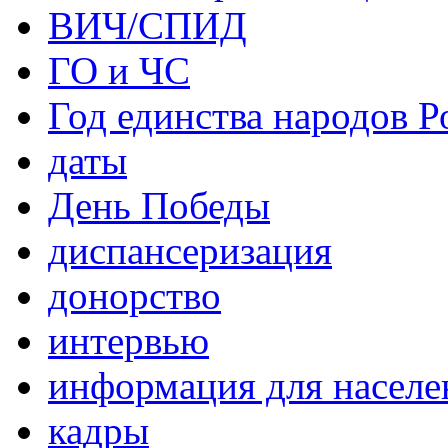
ВИЧ/СПИД
ГО и ЧС
Год единства народов Р
даты
День Победы
диспансеризация
донорство
интервью
информация для населе
кадры