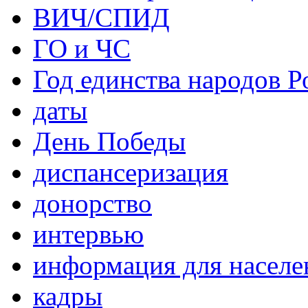
ВИЧ/СПИД
ГО и ЧС
Год единства народов Р
даты
День Победы
диспансеризация
донорство
интервью
информация для населе
кадры