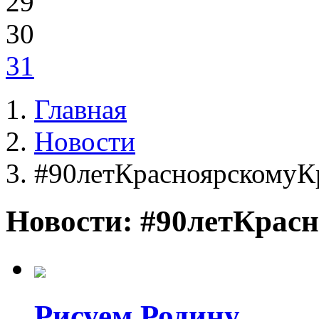
29
30
31
Главная
Новости
#90летКрасноярскому
Новости: #90летКрас
Рисуем Родину...