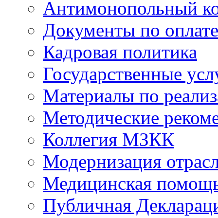
Антимонопольный к
Документы по оплате
Кадровая политика
Государственные усл
Материалы по реали
Методические реком
Коллегия МЗКК
Модернизация отрасл
Медицинская помощ
Публичная Деклараци