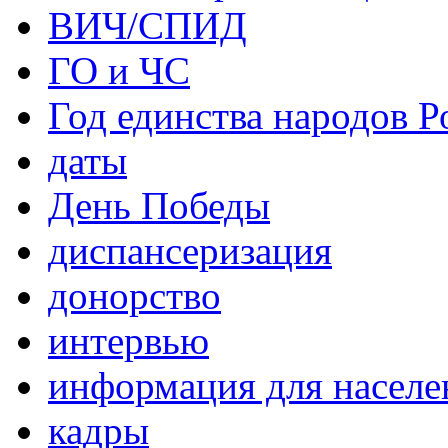
ВИЧ/СПИД
ГО и ЧС
Год единства народов Р
даты
День Победы
диспансеризация
донорство
интервью
информация для населе
кадры