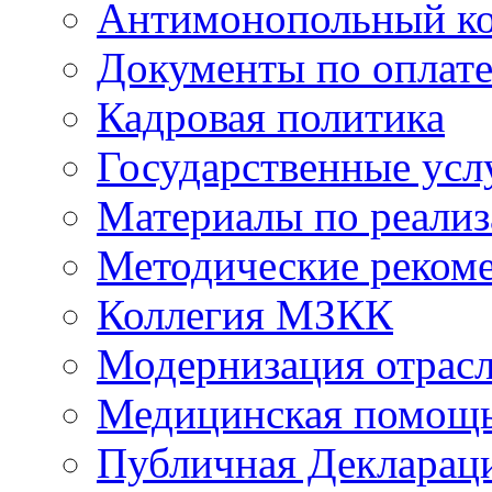
Антимонопольный к
Документы по оплате
Кадровая политика
Государственные усл
Материалы по реали
Методические реком
Коллегия МЗКК
Модернизация отрасл
Медицинская помощ
Публичная Деклараци