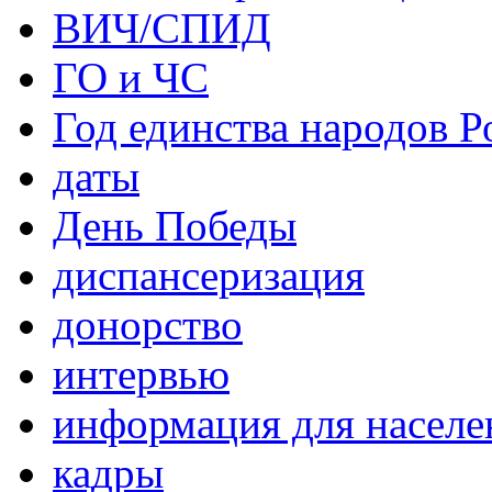
ВИЧ/СПИД
ГО и ЧС
Год единства народов Р
даты
День Победы
диспансеризация
донорство
интервью
информация для населе
кадры