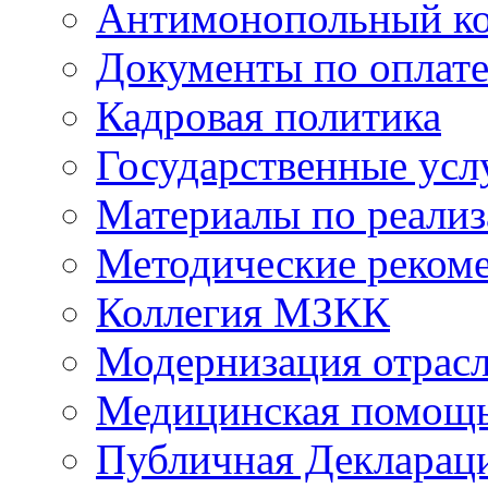
Антимонопольный к
Документы по оплате
Кадровая политика
Государственные усл
Материалы по реали
Методические реком
Коллегия МЗКК
Модернизация отрасл
Медицинская помощ
Публичная Деклараци