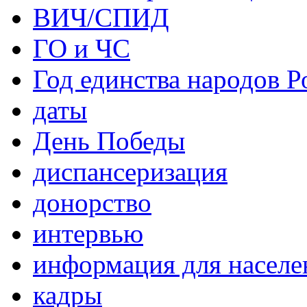
ВИЧ/СПИД
ГО и ЧС
Год единства народов Р
даты
День Победы
диспансеризация
донорство
интервью
информация для населе
кадры