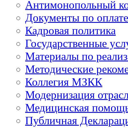
Антимонопольный к
Документы по оплате
Кадровая политика
Государственные усл
Материалы по реали
Методические реком
Коллегия МЗКК
Модернизация отрасл
Медицинская помощ
Публичная Деклараци