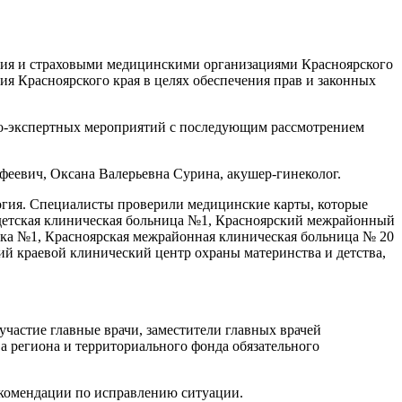
ния и страховыми медицинскими организациями Красноярского
ия Красноярского края в целях обеспечения прав и законных
но-экспертных мероприятий с последующим рассмотрением
феевич, Оксана Валерьевна Сурина, акушер-гинеколог.
логия. Специалисты проверили медицинские карты, которые
детская клиническая больница №1, Красноярский межрайонный
ика №1, Красноярская межрайонная клиническая больница № 20
й краевой клинический центр охраны материнства и детства,
частие главные врачи, заместители главных врачей
 региона и территориального фонда обязательного
рекомендации по исправлению ситуации.