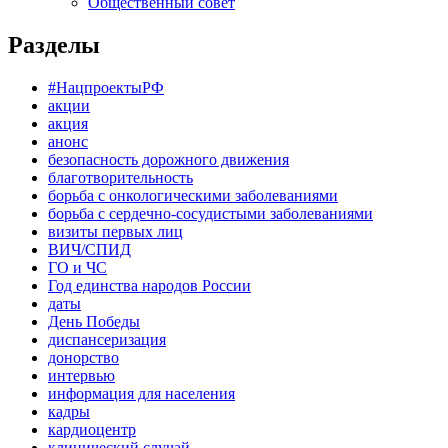
Общественный совет
Разделы
#НацпроектыРФ
акции
акция
анонс
безопасность дорожного движения
благотворительность
борьба с онкологическими заболеваниями
борьба с сердечно-сосудистыми заболеваниями
визиты первых лиц
ВИЧ/СПИД
ГО и ЧС
Год единства народов России
даты
День Победы
диспансеризация
донорство
интервью
информация для населения
кадры
кардиоцентр
клинический случай