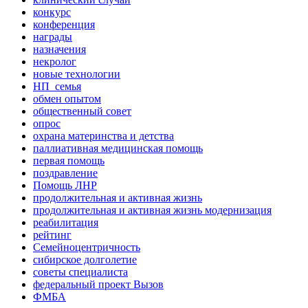
конкурс
конференция
награды
назначения
некролог
новые технологии
НП_семья
обмен опытом
общественный совет
опрос
охрана материнства и детства
паллиативная медицинская помощь
первая помощь
поздравление
Помощь ЛНР
продолжительная и активная жизнь
продолжительная и активная жизнь модернизация
реабилитация
рейтинг
Семейноцентричность
сибирское долголетие
советы специалиста
федеральный проект Вызов
ФМБА