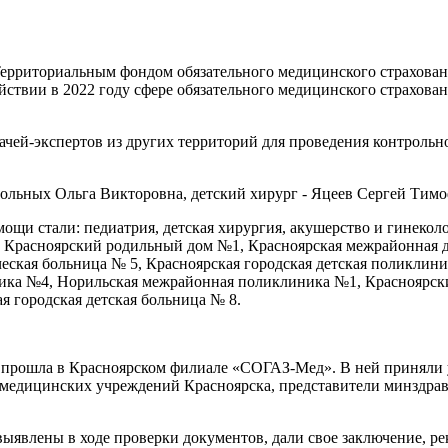
Территориальным фондом обязательного медицинского страхова
йствии в 2022 году сфере обязательного медицинского страхован
чей-экспертов из других территорий для проведения контроль
 Вольных Ольга Викторовна, детский хирург - Яцеев Сергей Тимо
ощи стали: педиатрия, детская хирургия, акушерство и гинеко
4, Красноярский родильный дом №1, Красноярская межрайонная 
еская больница № 5, Красноярская городская детская поликлин
ника №4, Норильская межрайонная поликлиника №1, Красноярски
я городская детская больница № 8.
я прошла в Красноярском филиале «СОГАЗ-Мед». В ней приняли у
медицинских учреждений Красноярска, представители минздрава
 выявлены в ходе проверки документов, дали свое заключение, 