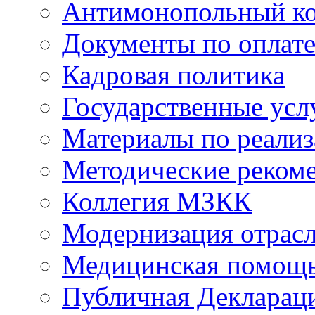
Антимонопольный к
Документы по оплате
Кадровая политика
Государственные усл
Материалы по реали
Методические реком
Коллегия МЗКК
Модернизация отрасл
Медицинская помощ
Публичная Деклараци