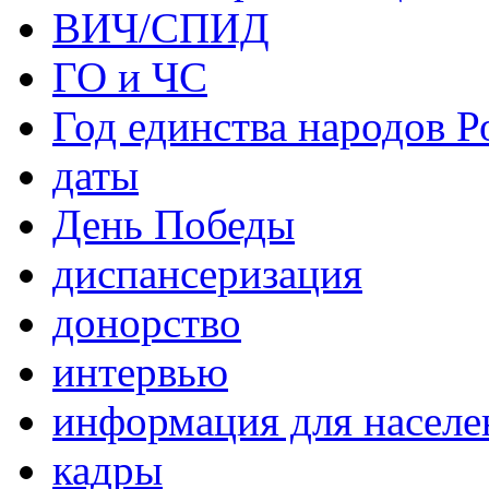
ВИЧ/СПИД
ГО и ЧС
Год единства народов Р
даты
День Победы
диспансеризация
донорство
интервью
информация для населе
кадры