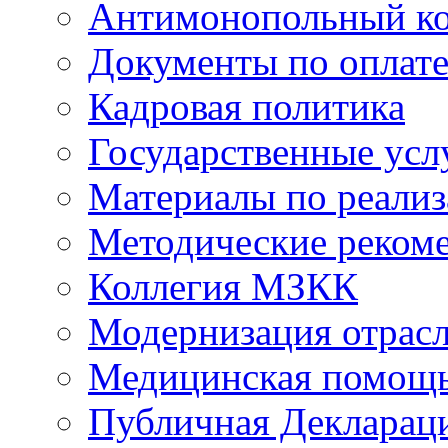
Антимонопольный к
Документы по оплате
Кадровая политика
Государственные усл
Материалы по реали
Методические реком
Коллегия МЗКК
Модернизация отрасл
Медицинская помощ
Публичная Деклараци