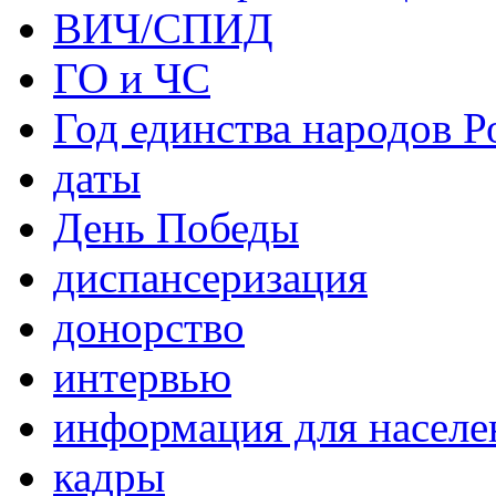
ВИЧ/СПИД
ГО и ЧС
Год единства народов Р
даты
День Победы
диспансеризация
донорство
интервью
информация для населе
кадры