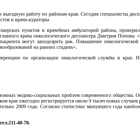
и выездную работу по районам края. Сегодня специалисты дисп
стов и врачи-кураторы.
ушерских пунктов и врачебных амбулаторий района, провери
главного врача онкологического диспансера Дмитрия Попова: «
ациента могут заподозрить рак. Повышение онкологической 
вообразований на ранних стадиях».
ференцию по организации онкологической службы в крае. Н
ложных медико-социальных проблем современного общества. Он
ком крае ежегодно регистрируется около 9 тысяч новых случаев р
тельно 2009 года. Согласно статистике минувшего года наиболе
ел.211-40-70.