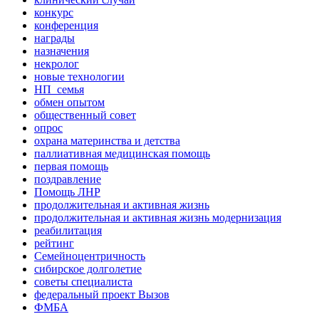
конкурс
конференция
награды
назначения
некролог
новые технологии
НП_семья
обмен опытом
общественный совет
опрос
охрана материнства и детства
паллиативная медицинская помощь
первая помощь
поздравление
Помощь ЛНР
продолжительная и активная жизнь
продолжительная и активная жизнь модернизация
реабилитация
рейтинг
Семейноцентричность
сибирское долголетие
советы специалиста
федеральный проект Вызов
ФМБА