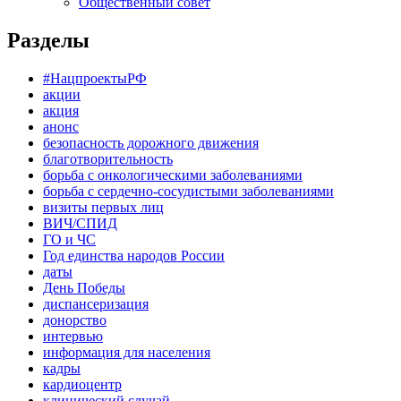
Общественный совет
Разделы
#НацпроектыРФ
акции
акция
анонс
безопасность дорожного движения
благотворительность
борьба с онкологическими заболеваниями
борьба с сердечно-сосудистыми заболеваниями
визиты первых лиц
ВИЧ/СПИД
ГО и ЧС
Год единства народов России
даты
День Победы
диспансеризация
донорство
интервью
информация для населения
кадры
кардиоцентр
клинический случай