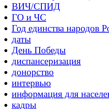
ВИЧ/СПИД
ГО и ЧС
Год единства народов Р
даты
День Победы
диспансеризация
донорство
интервью
информация для населе
кадры