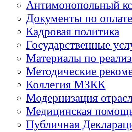
Антимонопольный к
Документы по оплате
Кадровая политика
Государственные усл
Материалы по реали
Методические реком
Коллегия МЗКК
Модернизация отрасл
Медицинская помощ
Публичная Деклараци