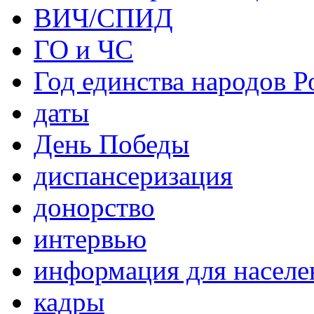
ВИЧ/СПИД
ГО и ЧС
Год единства народов Р
даты
День Победы
диспансеризация
донорство
интервью
информация для населе
кадры