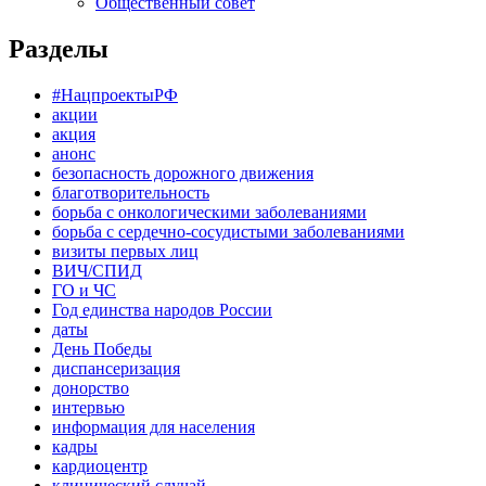
Общественный совет
Разделы
#НацпроектыРФ
акции
акция
анонс
безопасность дорожного движения
благотворительность
борьба с онкологическими заболеваниями
борьба с сердечно-сосудистыми заболеваниями
визиты первых лиц
ВИЧ/СПИД
ГО и ЧС
Год единства народов России
даты
День Победы
диспансеризация
донорство
интервью
информация для населения
кадры
кардиоцентр
клинический случай