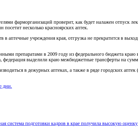
елями фарморганизаций проверит, как будет налажен отпуск ле
н посетит несколько красноярских аптек.
тв в аптечные учреждения края, отгрузка не прекратится в вых
енными препаратами в 2009 году из федерального бюджета краю 
а, федерация выделили краю межбюджетные трансферты на сумму 
оизводиться в дежурных аптеках, а также в ряде городских аптек
е дни.
ая система подготовки кадров в крае получила высокую оценк