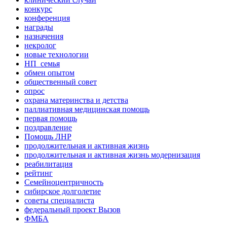
конкурс
конференция
награды
назначения
некролог
новые технологии
НП_семья
обмен опытом
общественный совет
опрос
охрана материнства и детства
паллиативная медицинская помощь
первая помощь
поздравление
Помощь ЛНР
продолжительная и активная жизнь
продолжительная и активная жизнь модернизация
реабилитация
рейтинг
Семейноцентричность
сибирское долголетие
советы специалиста
федеральный проект Вызов
ФМБА