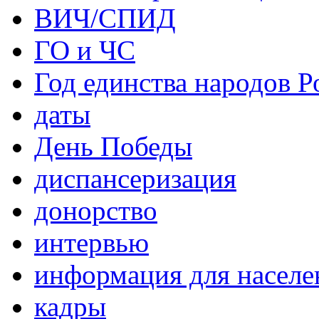
ВИЧ/СПИД
ГО и ЧС
Год единства народов Р
даты
День Победы
диспансеризация
донорство
интервью
информация для населе
кадры