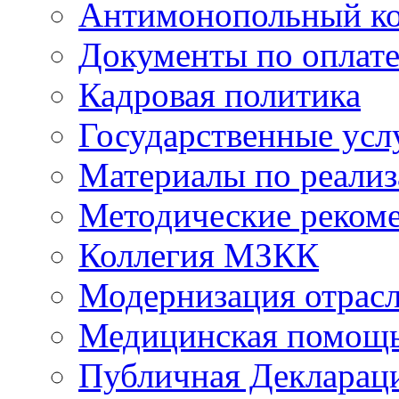
Антимонопольный к
Документы по оплате
Кадровая политика
Государственные усл
Материалы по реали
Методические реком
Коллегия МЗКК
Модернизация отрасл
Медицинская помощ
Публичная Деклараци