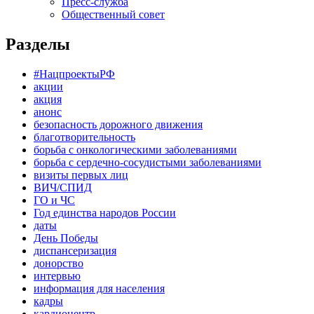
Пресс-служба
Общественный совет
Разделы
#НацпроектыРФ
акции
акция
анонс
безопасность дорожного движения
благотворительность
борьба с онкологическими заболеваниями
борьба с сердечно-сосудистыми заболеваниями
визиты первых лиц
ВИЧ/СПИД
ГО и ЧС
Год единства народов России
даты
День Победы
диспансеризация
донорство
интервью
информация для населения
кадры
кардиоцентр