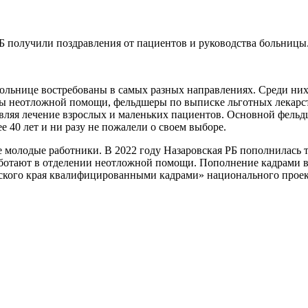
 получили поздравления от пациентов и руководства больницы
 больнице востребованы в самых разных направлениях. Среди н
ры неотложной помощи, фельдшеры по выписке льготных лекарст
твляя лечение взрослых и маленьких пациентов. Основной фельд
ее 40 лет и ни разу не пожалели о своем выборе.
 молодые работники. В 2022 году Назаровская РБ пополнилась
аботают в отделении неотложной помощи. Пополнение кадрами в
ского края квалифицированными кадрами» национального проек