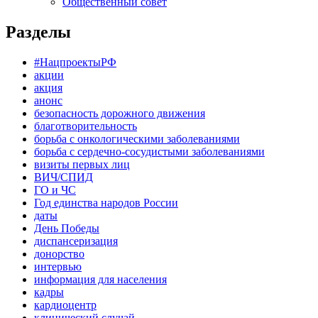
Общественный совет
Разделы
#НацпроектыРФ
акции
акция
анонс
безопасность дорожного движения
благотворительность
борьба с онкологическими заболеваниями
борьба с сердечно-сосудистыми заболеваниями
визиты первых лиц
ВИЧ/СПИД
ГО и ЧС
Год единства народов России
даты
День Победы
диспансеризация
донорство
интервью
информация для населения
кадры
кардиоцентр
клинический случай