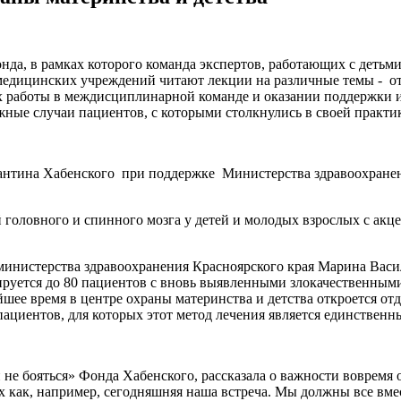
а, в рамках которого команда экспертов, работающих с детьми
 медицинских учреждений читают лекции на различные темы - о
тях работы в междисциплинарной команде и оказании поддержки
жные случаи пациентов, с которыми столкнулись в своей практи
антина Хабенского при поддержке Министерства здравоохранен
головного и спинного мозга у детей и молодых взрослых с акц
инистерства здравоохранения Красноярского края Марина Васил
рируется до 80 пациентов с вновь выявленными злокачественным
йшее время в центре охраны материнства и детства откроется о
пациентов, для которых этот метод лечения является единствен
не бояться» Фонда Хабенского, рассказала о важности вовремя 
 как, например, сегодняшняя наша встреча. Мы должны все вмес