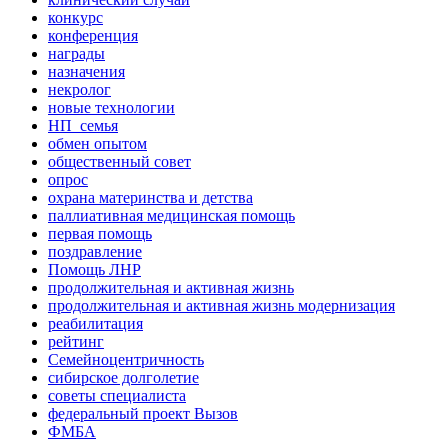
конкурс
конференция
награды
назначения
некролог
новые технологии
НП_семья
обмен опытом
общественный совет
опрос
охрана материнства и детства
паллиативная медицинская помощь
первая помощь
поздравление
Помощь ЛНР
продолжительная и активная жизнь
продолжительная и активная жизнь модернизация
реабилитация
рейтинг
Семейноцентричность
сибирское долголетие
советы специалиста
федеральный проект Вызов
ФМБА