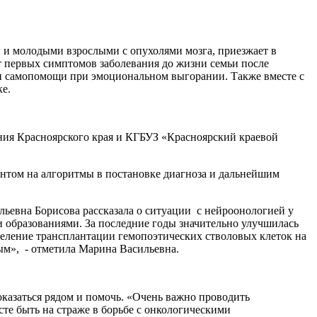
 и молодыми взрослыми с опухолями мозга, приезжает в
т первых симптомов заболевания до жизни семьи после
 и самопомощи при эмоциональном выгорании. Также вместе с
ке.
ия Красноярского края и КГБУЗ «Красноярский краевой
ентом на алгоритмы в постановке диагноза и дальнейшим
ьевна Борисова рассказала о ситуации с нейроонологией у
и образованиями. За последние годы значительно улучшилась
тделение трансплантации гемопоэтических стволовых клеток на
ным», - отметила Марина Васильевна.
оказаться рядом и помочь. «Очень важно проводить
те быть на страже в борьбе с онкологическими