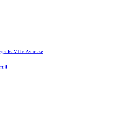
рург БСМП в Ачинске
нтий